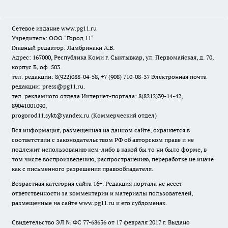
Сетевое издание www.pg11.ru
Учредитель: ООО "Город 11"
Главный редактор: Ламбринаки А.В.
Адрес: 167000, Республика Коми г. Сыктывкар, ул. Первомайская, д. 70,
корпус Б, оф. 503.
тел. редакции: 8(922)088-04-58, +7 (908) 710-08-37
Электронная почта
редакции: press@pg11.ru
.
тел. рекламного отдела Интернет-портала: 8(8212)39-14-42,
89041001090,
progorod11.sykt@yandex.ru
(Коммерческий отдел)
Вся информация, размещенная на данном сайте, охраняется в
соответствии с законодательством РФ об авторском праве и не
подлежит использованию кем-либо в какой бы то ни было форме, в
том числе воспроизведению, распространению, переработке не иначе
как с письменного разрешения правообладателя.
Возрастная категория сайта 16+. Редакция портала не несет
ответственности за комментарии и материалы пользователей,
размещенные на сайте www.pg11.ru и его субдоменах.
Свидетельство ЭЛ № ФС
77-68636
от 17 февраля 2017 г. Выдано