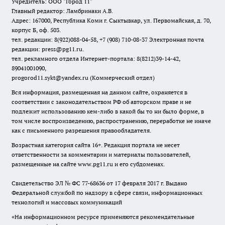
Учредитель: ООО "Город 11"
Главный редактор: Ламбринаки А.В.
Адрес: 167000, Республика Коми г. Сыктывкар, ул. Первомайская, д. 70,
корпус Б, оф. 503.
тел. редакции: 8(922)088-04-58, +7 (908) 710-08-37
Электронная почта
редакции: press@pg11.ru
.
тел. рекламного отдела Интернет-портала: 8(8212)39-14-42,
89041001090,
progorod11.sykt@yandex.ru
(Коммерческий отдел)
Вся информация, размещенная на данном сайте, охраняется в
соответствии с законодательством РФ об авторском праве и не
подлежит использованию кем-либо в какой бы то ни было форме, в
том числе воспроизведению, распространению, переработке не иначе
как с письменного разрешения правообладателя.
Возрастная категория сайта 16+. Редакция портала не несет
ответственности за комментарии и материалы пользователей,
размещенные на сайте www.pg11.ru и его субдоменах.
Свидетельство ЭЛ № ФС
77-68636
от 17 февраля 2017 г. Выдано
Федеральной службой по надзору в сфере связи, информационных
технологий и массовых коммуникаций
«На информационном ресурсе применяются рекомендательные