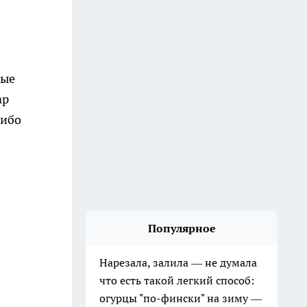
вые
ар
либо
Популярное
Нарезала, залила — не думала
что есть такой легкий способ:
огурцы "по-фински" на зиму —