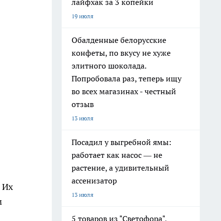
лайфхак за 3 копейки
19 июля
Обалденные белорусские
конфеты, по вкусу не хуже
элитного шоколада.
Попробовала раз, теперь ищу
во всех магазинах - честный
отзыв
13 июля
Посадил у выгребной ямы:
работает как насос — не
растение, а удивительный
ассенизатор
 Их
13 июля
м
5 товаров из "Светофора",