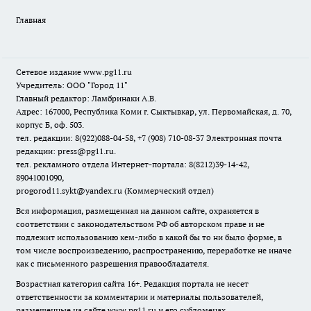
Главная
Сетевое издание www.pg11.ru
Учредитель: ООО "Город 11"
Главный редактор: Ламбринаки А.В.
Адрес: 167000, Республика Коми г. Сыктывкар, ул. Первомайская, д. 70,
корпус Б, оф. 503.
тел. редакции: 8(922)088-04-58, +7 (908) 710-08-37
Электронная почта
редакции: press@pg11.ru
.
тел. рекламного отдела Интернет-портала: 8(8212)39-14-42,
89041001090,
progorod11.sykt@yandex.ru
(Коммерческий отдел)
Вся информация, размещенная на данном сайте, охраняется в
соответствии с законодательством РФ об авторском праве и не
подлежит использованию кем-либо в какой бы то ни было форме, в
том числе воспроизведению, распространению, переработке не иначе
как с письменного разрешения правообладателя.
Возрастная категория сайта 16+. Редакция портала не несет
ответственности за комментарии и материалы пользователей,
размещенные на сайте www.pg11.ru и его субдоменах.