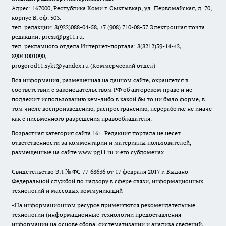
Адрес: 167000, Республика Коми г. Сыктывкар, ул. Первомайская, д. 70,
корпус Б, оф. 503.
тел. редакции: 8(922)088-04-58, +7 (908) 710-08-37
Электронная почта
редакции: press@pg11.ru
.
тел. рекламного отдела Интернет-портала: 8(8212)39-14-42,
89041001090,
progorod11.sykt@yandex.ru
(Коммерческий отдел)
Вся информация, размещенная на данном сайте, охраняется в
соответствии с законодательством РФ об авторском праве и не
подлежит использованию кем-либо в какой бы то ни было форме, в
том числе воспроизведению, распространению, переработке не иначе
как с письменного разрешения правообладателя.
Возрастная категория сайта 16+. Редакция портала не несет
ответственности за комментарии и материалы пользователей,
размещенные на сайте www.pg11.ru и его субдоменах.
Свидетельство ЭЛ № ФС
77-68636
от 17 февраля 2017 г. Выдано
Федеральной службой по надзору в сфере связи, информационных
технологий и массовых коммуникаций
«На информационном ресурсе применяются рекомендательные
технологии (информационные технологии предоставления
информации на основе сбора, систематизации и анализа сведений,