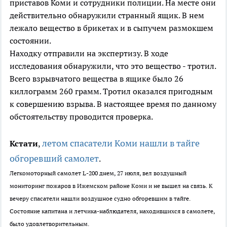
приставов Коми
и сотрудники полиции. На месте
они
действительно
обнаружили странный ящик. В нем
лежало
вещество в брикетах и в сыпучем размокшем
состоянии.
Находку
отправили на экспертизу. В ходе
исследования обнаружили, что
это
вещество
-
тротил.
Всего
в
зрывчатого вещества в ящике было 26
киллограмм 260 грамм.
Тротил
оказал
ся
пригодн
ым
к совершению взрыва. В настоящее время по данному
обстоятельству проводится проверка.
летом спасатели Коми нашли в тайге
Кстати
,
обгоревший самолет
.
Легкомоторный самолет L-200 днем, 27 июля, вел воздушный
мониторинг пожаров в Ижемском районе Коми и не вышел на связь. К
вечеру спасатели нашли воздушное судно обгоревшим в тайге.
Состояние капитана и летчика-наблюдателя, находившихся в самолете,
было удовлетворительным.