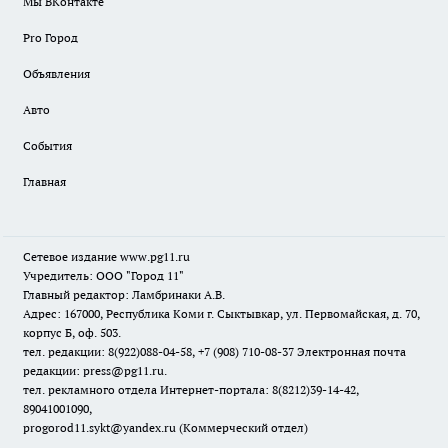
Мы ВКонтакте
Pro Город
Объявления
Авто
События
Главная
Сетевое издание www.pg11.ru
Учредитель: ООО "Город 11"
Главный редактор: Ламбринаки А.В.
Адрес: 167000, Республика Коми г. Сыктывкар, ул. Первомайская, д. 70,
корпус Б, оф. 503.
тел. редакции: 8(922)088-04-58, +7 (908) 710-08-37
Электронная почта
редакции: press@pg11.ru
.
тел. рекламного отдела Интернет-портала: 8(8212)39-14-42,
89041001090,
progorod11.sykt@yandex.ru
(Коммерческий отдел)