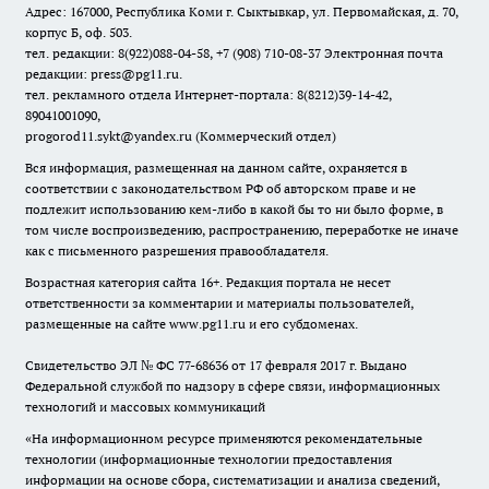
Адрес: 167000, Республика Коми г. Сыктывкар, ул. Первомайская, д. 70,
корпус Б, оф. 503.
тел. редакции: 8(922)088-04-58, +7 (908) 710-08-37
Электронная почта
редакции: press@pg11.ru
.
тел. рекламного отдела Интернет-портала: 8(8212)39-14-42,
89041001090,
progorod11.sykt@yandex.ru
(Коммерческий отдел)
Вся информация, размещенная на данном сайте, охраняется в
соответствии с законодательством РФ об авторском праве и не
подлежит использованию кем-либо в какой бы то ни было форме, в
том числе воспроизведению, распространению, переработке не иначе
как с письменного разрешения правообладателя.
Возрастная категория сайта 16+. Редакция портала не несет
ответственности за комментарии и материалы пользователей,
размещенные на сайте www.pg11.ru и его субдоменах.
Свидетельство ЭЛ № ФС
77-68636
от 17 февраля 2017 г. Выдано
Федеральной службой по надзору в сфере связи, информационных
технологий и массовых коммуникаций
«На информационном ресурсе применяются рекомендательные
технологии (информационные технологии предоставления
информации на основе сбора, систематизации и анализа сведений,