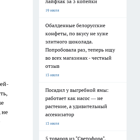
лайфхак за 3 копейки
19 июля
Обалденные белорусские
конфеты, по вкусу не хуже
элитного шоколада.
Попробовала раз, теперь ищу
во всех магазинах - честный
отзыв
13 июля
лей-
Посадил у выгребной ямы:
ть,
работает как насос — не
ме
растение, а удивительный
 не
ассенизатор
е
13 июля
5 товаров из "Светофора",