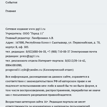
События
Главная
Сетевое издание www.pg11.ru
Учредитель: ООО "Город 11"
Главный редактор: Ламбринаки А.В.
Адрес: 167000, Республика Коми г. Сыктывкар, ул. Первомайская, д. 70,
корпус Б, оф. 503.
тел. редакции: 8(922)088-04-58, +7 (908) 710-08-37
Электронная почта
редакции: press@pg11.ru
.
тел. рекламного отдела Интернет-портала: 8(8212)39-14-42,
89041001090,
progorod11.sykt@yandex.ru
(Коммерческий отдел)
Вся информация, размещенная на данном сайте, охраняется в
соответствии с законодательством РФ об авторском праве и не
подлежит использованию кем-либо в какой бы то ни было форме, в
том числе воспроизведению, распространению, переработке не иначе
как с письменного разрешения правообладателя.
Возрастная категория сайта 16+. Редакция портала не несет
ответственности за комментарии и материалы пользователей,