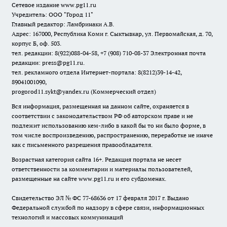
Сетевое издание www.pg11.ru
Учредитель: ООО "Город 11"
Главный редактор: Ламбринаки А.В.
Адрес: 167000, Республика Коми г. Сыктывкар, ул. Первомайская, д. 70,
корпус Б, оф. 503.
тел. редакции: 8(922)088-04-58, +7 (908) 710-08-37
Электронная почта
редакции: press@pg11.ru
.
тел. рекламного отдела Интернет-портала: 8(8212)39-14-42,
89041001090,
progorod11.sykt@yandex.ru
(Коммерческий отдел)
Вся информация, размещенная на данном сайте, охраняется в
соответствии с законодательством РФ об авторском праве и не
подлежит использованию кем-либо в какой бы то ни было форме, в
том числе воспроизведению, распространению, переработке не иначе
как с письменного разрешения правообладателя.
Возрастная категория сайта 16+. Редакция портала не несет
ответственности за комментарии и материалы пользователей,
размещенные на сайте www.pg11.ru и его субдоменах.
Свидетельство ЭЛ № ФС
77-68636
от 17 февраля 2017 г. Выдано
Федеральной службой по надзору в сфере связи, информационных
технологий и массовых коммуникаций