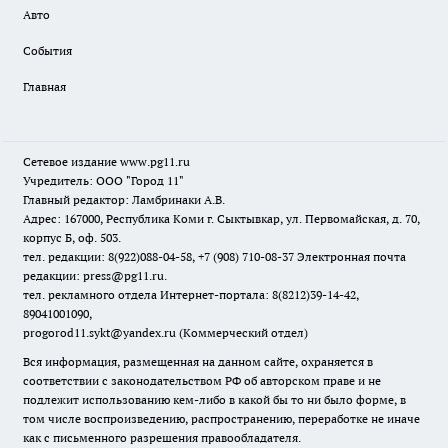
Авто
События
Главная
Сетевое издание www.pg11.ru
Учредитель: ООО "Город 11"
Главный редактор: Ламбринаки А.В.
Адрес: 167000, Республика Коми г. Сыктывкар, ул. Первомайская, д. 70,
корпус Б, оф. 503.
тел. редакции: 8(922)088-04-58, +7 (908) 710-08-37
Электронная почта
редакции: press@pg11.ru
.
тел. рекламного отдела Интернет-портала: 8(8212)39-14-42,
89041001090,
progorod11.sykt@yandex.ru
(Коммерческий отдел)
Вся информация, размещенная на данном сайте, охраняется в
соответствии с законодательством РФ об авторском праве и не
подлежит использованию кем-либо в какой бы то ни было форме, в
том числе воспроизведению, распространению, переработке не иначе
как с письменного разрешения правообладателя.