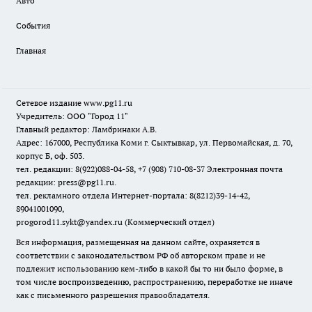
Авто
События
Главная
Сетевое издание www.pg11.ru
Учредитель: ООО "Город 11"
Главный редактор: Ламбринаки А.В.
Адрес: 167000, Республика Коми г. Сыктывкар, ул. Первомайская, д. 70,
корпус Б, оф. 503.
тел. редакции: 8(922)088-04-58, +7 (908) 710-08-37
Электронная почта
редакции: press@pg11.ru
.
тел. рекламного отдела Интернет-портала: 8(8212)39-14-42,
89041001090,
progorod11.sykt@yandex.ru
(Коммерческий отдел)
Вся информация, размещенная на данном сайте, охраняется в
соответствии с законодательством РФ об авторском праве и не
подлежит использованию кем-либо в какой бы то ни было форме, в
том числе воспроизведению, распространению, переработке не иначе
как с письменного разрешения правообладателя.