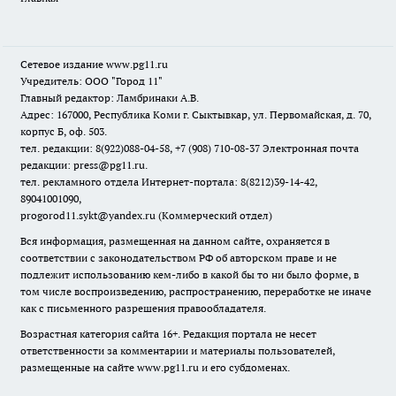
Сетевое издание www.pg11.ru
Учредитель: ООО "Город 11"
Главный редактор: Ламбринаки А.В.
Адрес: 167000, Республика Коми г. Сыктывкар, ул. Первомайская, д. 70,
корпус Б, оф. 503.
тел. редакции: 8(922)088-04-58, +7 (908) 710-08-37
Электронная почта
редакции: press@pg11.ru
.
тел. рекламного отдела Интернет-портала: 8(8212)39-14-42,
89041001090,
progorod11.sykt@yandex.ru
(Коммерческий отдел)
Вся информация, размещенная на данном сайте, охраняется в
соответствии с законодательством РФ об авторском праве и не
подлежит использованию кем-либо в какой бы то ни было форме, в
том числе воспроизведению, распространению, переработке не иначе
как с письменного разрешения правообладателя.
Возрастная категория сайта 16+. Редакция портала не несет
ответственности за комментарии и материалы пользователей,
размещенные на сайте www.pg11.ru и его субдоменах.