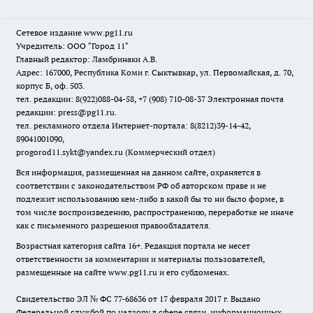
Сетевое издание www.pg11.ru
Учредитель: ООО "Город 11"
Главный редактор: Ламбринаки А.В.
Адрес: 167000, Республика Коми г. Сыктывкар, ул. Первомайская, д. 70,
корпус Б, оф. 503.
тел. редакции: 8(922)088-04-58, +7 (908) 710-08-37
Электронная почта
редакции: press@pg11.ru
.
тел. рекламного отдела Интернет-портала: 8(8212)39-14-42,
89041001090,
progorod11.sykt@yandex.ru
(Коммерческий отдел)
Вся информация, размещенная на данном сайте, охраняется в
соответствии с законодательством РФ об авторском праве и не
подлежит использованию кем-либо в какой бы то ни было форме, в
том числе воспроизведению, распространению, переработке не иначе
как с письменного разрешения правообладателя.
Возрастная категория сайта 16+. Редакция портала не несет
ответственности за комментарии и материалы пользователей,
размещенные на сайте www.pg11.ru и его субдоменах.
Свидетельство ЭЛ № ФС
77-68636
от 17 февраля 2017 г. Выдано
Федеральной службой по надзору в сфере связи, информационных