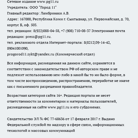
Сетевое издание www.pg11.ru
Учредитель: ООО "Город 11"
Главный редактор: Ламбринаки А.В.
Адрес: 167000, Республика Коми г. Сыктывкар, ул. Первомайская, д. 70,
корпус Б, оф. 503.
тел. редакции: 8(922)088-04-58, +7 (908) 710-08-37
Электронная почта
редакции: press@pg11.ru
.
тел. рекламного отдела Интернет-портала: 8(8212)39-14-42,
89041001090,
progorod11.sykt@yandex.ru
(Коммерческий отдел)
Вся информация, размещенная на данном сайте, охраняется в
соответствии с законодательством РФ об авторском праве и не
подлежит использованию кем-либо в какой бы то ни было форме, в
том числе воспроизведению, распространению, переработке не иначе
как с письменного разрешения правообладателя.
Возрастная категория сайта 16+. Редакция портала не несет
ответственности за комментарии и материалы пользователей,
размещенные на сайте www.pg11.ru и его субдоменах.
Свидетельство ЭЛ № ФС
77-68636
от 17 февраля 2017 г. Выдано
Федеральной службой по надзору в сфере связи, информационных
технологий и массовых коммуникаций