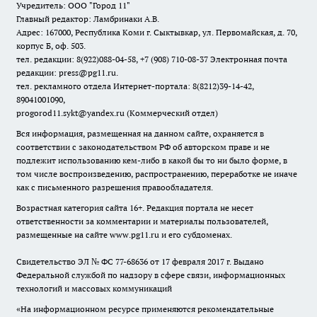
Учредитель: ООО "Город 11"
Главный редактор: Ламбринаки А.В.
Адрес: 167000, Республика Коми г. Сыктывкар, ул. Первомайская, д. 70,
корпус Б, оф. 503.
тел. редакции: 8(922)088-04-58, +7 (908) 710-08-37
Электронная почта
редакции: press@pg11.ru
.
тел. рекламного отдела Интернет-портала: 8(8212)39-14-42,
89041001090,
progorod11.sykt@yandex.ru
(Коммерческий отдел)
Вся информация, размещенная на данном сайте, охраняется в
соответствии с законодательством РФ об авторском праве и не
подлежит использованию кем-либо в какой бы то ни было форме, в
том числе воспроизведению, распространению, переработке не иначе
как с письменного разрешения правообладателя.
Возрастная категория сайта 16+. Редакция портала не несет
ответственности за комментарии и материалы пользователей,
размещенные на сайте www.pg11.ru и его субдоменах.
Свидетельство ЭЛ № ФС
77-68636
от 17 февраля 2017 г. Выдано
Федеральной службой по надзору в сфере связи, информационных
технологий и массовых коммуникаций
«На информационном ресурсе применяются рекомендательные