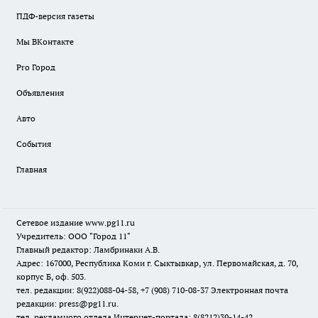
ПДФ-версия газеты
Мы ВКонтакте
Pro Город
Объявления
Авто
События
Главная
Сетевое издание www.pg11.ru
Учредитель: ООО "Город 11"
Главный редактор: Ламбринаки А.В.
Адрес: 167000, Республика Коми г. Сыктывкар, ул. Первомайская, д. 70,
корпус Б, оф. 503.
тел. редакции: 8(922)088-04-58, +7 (908) 710-08-37
Электронная почта
редакции: press@pg11.ru
.
тел. рекламного отдела Интернет-портала: 8(8212)39-14-42,