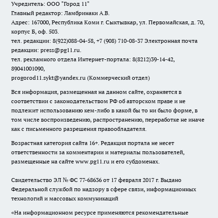
Учредитель: ООО "Город 11"
Главный редактор: Ламбринаки А.В.
Адрес: 167000, Республика Коми г. Сыктывкар, ул. Первомайская, д. 70,
корпус Б, оф. 503.
тел. редакции: 8(922)088-04-58, +7 (908) 710-08-37
Электронная почта
редакции: press@pg11.ru
.
тел. рекламного отдела Интернет-портала: 8(8212)39-14-42,
89041001090,
progorod11.sykt@yandex.ru
(Коммерческий отдел)
Вся информация, размещенная на данном сайте, охраняется в
соответствии с законодательством РФ об авторском праве и не
подлежит использованию кем-либо в какой бы то ни было форме, в
том числе воспроизведению, распространению, переработке не иначе
как с письменного разрешения правообладателя.
Возрастная категория сайта 16+. Редакция портала не несет
ответственности за комментарии и материалы пользователей,
размещенные на сайте www.pg11.ru и его субдоменах.
Свидетельство ЭЛ № ФС
77-68636
от 17 февраля 2017 г. Выдано
Федеральной службой по надзору в сфере связи, информационных
технологий и массовых коммуникаций
«На информационном ресурсе применяются рекомендательные