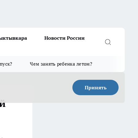
Сыктывкара
Новости России
тпуск?
Чем занять ребенка летом?
Принять
й