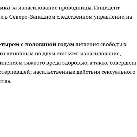
вика
за изнасилование проводницы. Инцидент
ли в Северо-Западном следственном управлении на
етырем с половиной годам
лишения свободы в
го виновным по двум статьям: изнасилование,
чинением тяжкого вреда здоровью, а также совершенн
отерпевшей; насильственные действия сексуального
ства.