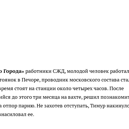
o Города»
работники СЖД, молодой человек работал
тоянок в Печоре, проводник московского состава ста
время стоят на станции около четырех часов. После
йся до этого три месяца на вахте, решил познакомит
 отпор парню. Не захотев отступать, Тимур накинулс
знасиловал ее.