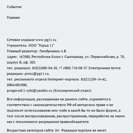
События
Главная
Сетевое издание www.pg11.ru
Учредитель: ООО "Город 11"
Главный редактор: Ламбринаки А.В.
Адрес: 167000, Республика Коми г. Сыктывкар, ул. Первомайская, д. 70,
корпус Б, оф. 503.
тел. редакции: 8(922)088-04-58, +7 (908) 710-08-37
Электронная почта
редакции: press@pg11.ru
.
тел. рекламного отдела Интернет-портала: 8(8212)39-14-42,
89041001090,
progorod11.sykt@yandex.ru
(Коммерческий отдел)
Вся информация, размещенная на данном сайте, охраняется в
соответствии с законодательством РФ об авторском праве и не
подлежит использованию кем-либо в какой бы то ни было форме, в
том числе воспроизведению, распространению, переработке не иначе
как с письменного разрешения правообладателя.
Возрастная категория сайта 16+. Редакция портала не несет