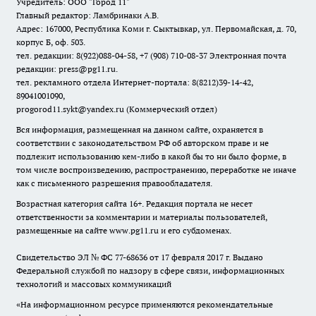
Учредитель: ООО "Город 11"
Главный редактор: Ламбринаки А.В.
Адрес: 167000, Республика Коми г. Сыктывкар, ул. Первомайская, д. 70,
корпус Б, оф. 503.
тел. редакции: 8(922)088-04-58, +7 (908) 710-08-37
Электронная почта
редакции: press@pg11.ru
.
тел. рекламного отдела Интернет-портала: 8(8212)39-14-42,
89041001090,
progorod11.sykt@yandex.ru
(Коммерческий отдел)
Вся информация, размещенная на данном сайте, охраняется в
соответствии с законодательством РФ об авторском праве и не
подлежит использованию кем-либо в какой бы то ни было форме, в
том числе воспроизведению, распространению, переработке не иначе
как с письменного разрешения правообладателя.
Возрастная категория сайта 16+. Редакция портала не несет
ответственности за комментарии и материалы пользователей,
размещенные на сайте www.pg11.ru и его субдоменах.
Свидетельство ЭЛ № ФС
77-68636
от 17 февраля 2017 г. Выдано
Федеральной службой по надзору в сфере связи, информационных
технологий и массовых коммуникаций
«На информационном ресурсе применяются рекомендательные