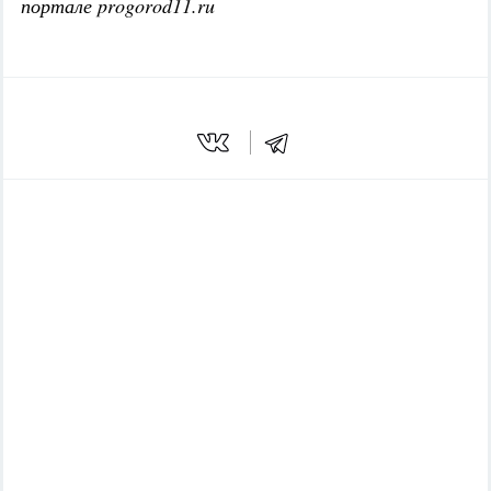
портале progorod11.ru