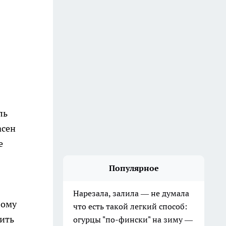
ль
асен
е
Популярное
Нарезала, залила — не думала
вому
что есть такой легкий способ:
рить
огурцы "по-фински" на зиму —