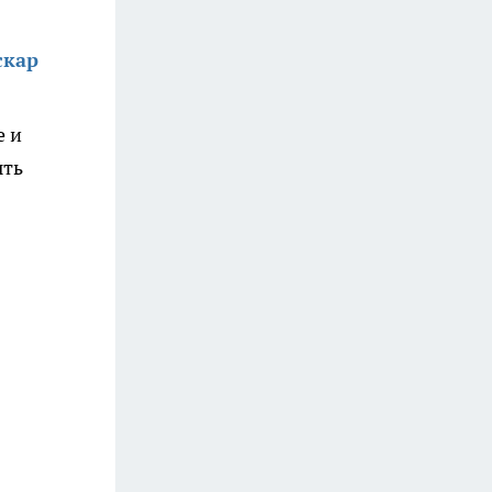
скар
е и
ыть