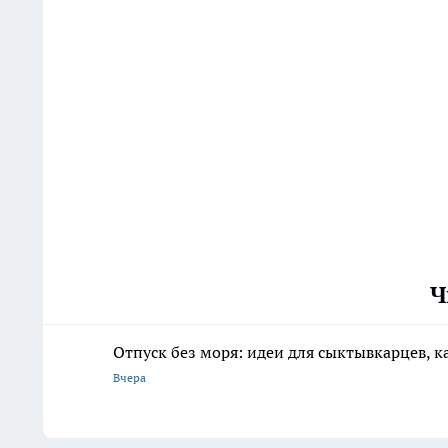
Ч
Отпуск без моря: идеи для сыктывкарцев, к
Вчера