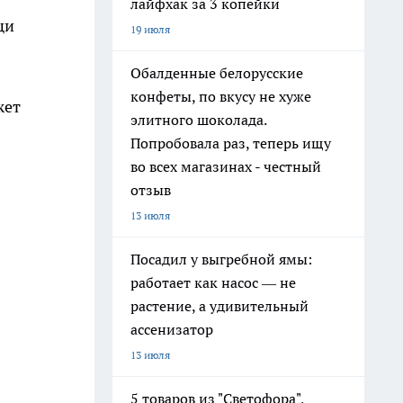
лайфхак за 3 копейки
щи
19 июля
Обалденные белорусские
конфеты, по вкусу не хуже
жет
элитного шоколада.
Попробовала раз, теперь ищу
во всех магазинах - честный
отзыв
13 июля
Посадил у выгребной ямы:
работает как насос — не
растение, а удивительный
ассенизатор
13 июля
5 товаров из "Светофора",