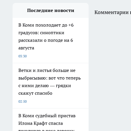
Последние новости
Комментарии н
В Коми похолодает до +6
градусов: синоптики
рассказали о погоде на 6
августа
03:30
Ветки и листья больше не
выбрасываю: вот что теперь
с ними делаю — грядки
скажут спасибо
02:50
В Коми судебный пристав
Илона Крафт спасла
тонувшую в реке девочку