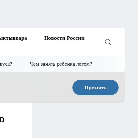
Сыктывкара
Новости России
тпуск?
Чем занять ребенка летом?
Принять
о