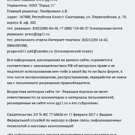
Учредитель: ООО "Город 11"
Главный редактор: Ламбринаки А.В.
Адрес: 167000, Республика Коми г. Сыктывкар, ул. Первомайская, д. 70,
корпус Б, оф. 503.
тел. редакции: 8(922)088-04-58, +7 (908) 710-08-37
Электронная почта
редакции: press@pg11.ru
.
тел. рекламного отдела Интернет-портала: 8(8212)39-14-42,
89041001090,
progorod11.sykt@yandex.ru
(Коммерческий отдел)
Вся информация, размещенная на данном сайте, охраняется в
соответствии с законодательством РФ об авторском праве и не
подлежит использованию кем-либо в какой бы то ни было форме, в
том числе воспроизведению, распространению, переработке не иначе
как с письменного разрешения правообладателя.
Возрастная категория сайта 16+. Редакция портала не несет
ответственности за комментарии и материалы пользователей,
размещенные на сайте www.pg11.ru и его субдоменах.
Свидетельство ЭЛ № ФС
77-68636
от 17 февраля 2017 г. Выдано
Федеральной службой по надзору в сфере связи, информационных
технологий и массовых коммуникаций
«На информационном ресурсе применяются рекомендательные