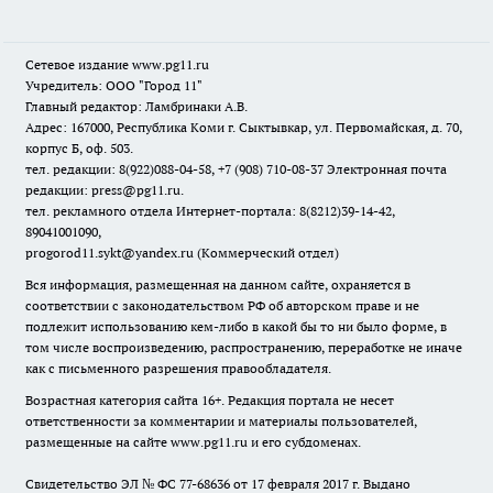
Сетевое издание www.pg11.ru
Учредитель: ООО "Город 11"
Главный редактор: Ламбринаки А.В.
Адрес: 167000, Республика Коми г. Сыктывкар, ул. Первомайская, д. 70,
корпус Б, оф. 503.
тел. редакции: 8(922)088-04-58, +7 (908) 710-08-37
Электронная почта
редакции: press@pg11.ru
.
тел. рекламного отдела Интернет-портала: 8(8212)39-14-42,
89041001090,
progorod11.sykt@yandex.ru
(Коммерческий отдел)
Вся информация, размещенная на данном сайте, охраняется в
соответствии с законодательством РФ об авторском праве и не
подлежит использованию кем-либо в какой бы то ни было форме, в
том числе воспроизведению, распространению, переработке не иначе
как с письменного разрешения правообладателя.
Возрастная категория сайта 16+. Редакция портала не несет
ответственности за комментарии и материалы пользователей,
размещенные на сайте www.pg11.ru и его субдоменах.
Свидетельство ЭЛ № ФС
77-68636
от 17 февраля 2017 г. Выдано