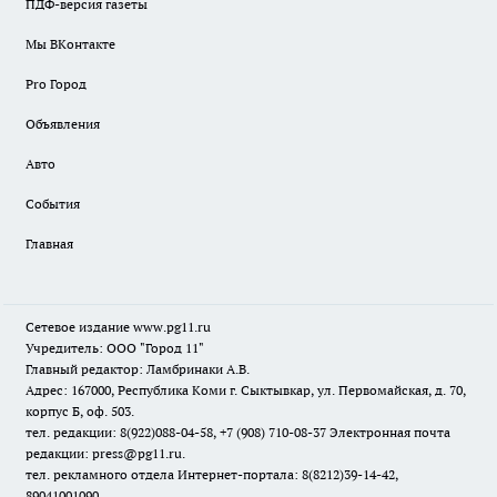
ПДФ-версия газеты
Мы ВКонтакте
Pro Город
Объявления
Авто
События
Главная
Сетевое издание www.pg11.ru
Учредитель: ООО "Город 11"
Главный редактор: Ламбринаки А.В.
Адрес: 167000, Республика Коми г. Сыктывкар, ул. Первомайская, д. 70,
корпус Б, оф. 503.
тел. редакции: 8(922)088-04-58, +7 (908) 710-08-37
Электронная почта
редакции: press@pg11.ru
.
тел. рекламного отдела Интернет-портала: 8(8212)39-14-42,
89041001090,