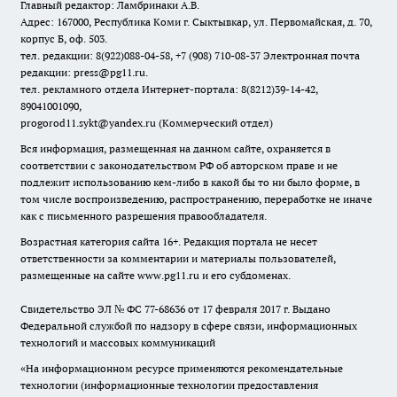
Главный редактор: Ламбринаки А.В.
Адрес: 167000, Республика Коми г. Сыктывкар, ул. Первомайская, д. 70,
корпус Б, оф. 503.
тел. редакции: 8(922)088-04-58, +7 (908) 710-08-37
Электронная почта
редакции: press@pg11.ru
.
тел. рекламного отдела Интернет-портала: 8(8212)39-14-42,
89041001090,
progorod11.sykt@yandex.ru
(Коммерческий отдел)
Вся информация, размещенная на данном сайте, охраняется в
соответствии с законодательством РФ об авторском праве и не
подлежит использованию кем-либо в какой бы то ни было форме, в
том числе воспроизведению, распространению, переработке не иначе
как с письменного разрешения правообладателя.
Возрастная категория сайта 16+. Редакция портала не несет
ответственности за комментарии и материалы пользователей,
размещенные на сайте www.pg11.ru и его субдоменах.
Свидетельство ЭЛ № ФС
77-68636
от 17 февраля 2017 г. Выдано
Федеральной службой по надзору в сфере связи, информационных
технологий и массовых коммуникаций
«На информационном ресурсе применяются рекомендательные
технологии (информационные технологии предоставления