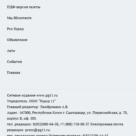
ПДФ-версия газеты
Мы ВКонтакте
Pro Город
Объявления
Авто
События
Главная
Сетевое издание www.pg11.ru
Учредитель: ООО "Город 11"
Главный редактор: Ламбринаки А.В.
Адрес: 167000, Республика Коми г. Сыктывкар, ул. Первомайская, д. 70,
корпус Б, оф. 503.
тел. редакции: 8(922)088-04-58, +7 (908) 710-08-37
Электронная почта
редакции: press@pg11.ru
.
тел. рекламного отдела Интернет-портала: 8(8212)39-14-42,