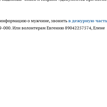
о информацию о мужчине, звонить
в дежурную част
39-000. Или волонтерам Евгению 89042257574, Елене