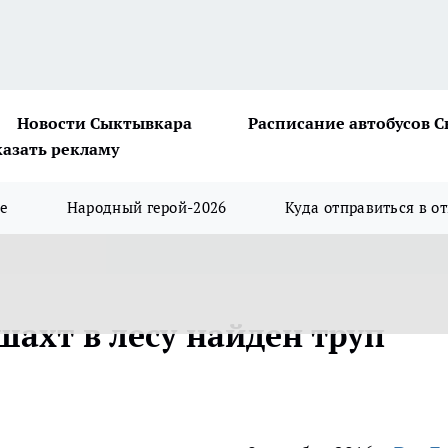
Новости Сыктывкара
Расписание автобусов 
казать рекламу
ше
Народный герой-2026
Куда отправиться в о
ахт в лесу найден труп