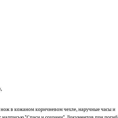
,
 нож в кожаном коричневом чехле, наручные часы и
 надписью "Спаси и сохрани". Документов при поги