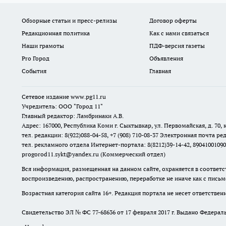
Обзорные статьи и пресс-релизы
Договор оферты
Редакционная политика
Как с нами связаться
Наши грамоты
ПДФ-версия газеты
Pro Город
Объявления
События
Главная
Сетевое издание www.pg11.ru
Учредитель: ООО "Город 11"
Главный редактор: Ламбринаки А.В.
Адрес: 167000, Республика Коми г. Сыктывкар, ул. Первомайская, д. 70, к
тел. редакции: 8(922)088-04-58, +7 (908) 710-08-37
Электронная почта ред
тел. рекламного отдела Интернет-портала: 8(8212)39-14-42, 89041001090
progorod11.sykt@yandex.ru
(Коммерческий отдел)
Вся информация, размещенная на данном сайте, охраняется в соответс
воспроизведению, распространению, переработке не иначе как с пись
Возрастная категория сайта 16+. Редакция портала не несет ответстве
Свидетельство ЭЛ № ФС
77-68636
от 17 февраля 2017 г. Выдано Федера