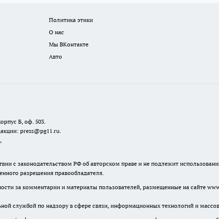
Политика этики
О нас
Мы ВКонтакте
Авто
орпус Б, оф. 503.
акции: press@pg11.ru
.
,
твии с законодательством РФ об авторском праве и не подлежит использовани
менного разрешения правообладателя.
нности за комментарии и материалы пользователей, размещенные на сайте www.
льной службой по надзору в сфере связи, информационных технологий и масс