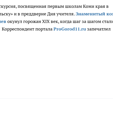
скурсия, посвященная первым школам Коми края в
ьску» и в преддверие Дня учителя.
Знаменитый ко
чев
окунул горожан XIX век, когда шаг за шагом стал
. Корреспондент портала
ProGorod11.ru
запечатлел