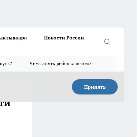
Сыктывкара
Новости России
тпуск?
Чем занять ребенка летом?
Принять
ти