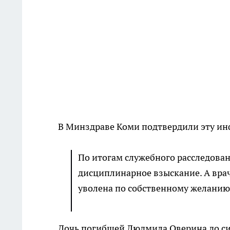
В Минздраве Коми подтвердили эту и
По итогам служебного расследова
дисциплинарное взыскание. А врач
уволена по собственному желанию, 
Дочь погибшей Людмила Оверина до сих 