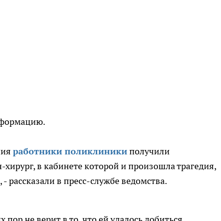
нформацию.
ния
работники поликлиники
получили
-хирург, в кабинете которой и произошла трагедия,
- рассказали в пресс-службе ведомства.
пор не верит в то, что ей удалось добиться