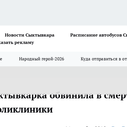
Новости Сыктывкара
Расписание автобусов 
казать рекламу
ше
Народный герой-2026
Куда отправиться в о
ыктывкарка обвинила в смер
поликлиники