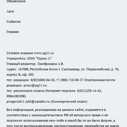
Объявления
Авто
События
Главная
Сетевое издание www.pg11.ru
Учредитель: ООО "Город 11"
Главный редактор: Ламбринаки А.В.
Адрес: 167000, Республика Коми г. Сыктывкар, ул. Первомайская, д. 70,
корпус Б, оф. 503.
тел. редакции: 8(922)088-04-58, +7 (908) 710-08-37
Электронная почта
редакции: press@pg11.ru
.
тел. рекламного отдела Интернет-портала: 8(8212)39-14-42,
89041001090,
progorod11.sykt@yandex.ru
(Коммерческий отдел)
Вся информация, размещенная на данном сайте, охраняется в
соответствии с законодательством РФ об авторском праве и не
подлежит использованию кем-либо в какой бы то ни было форме, в
том числе воспроизведению, распространению, переработке не иначе