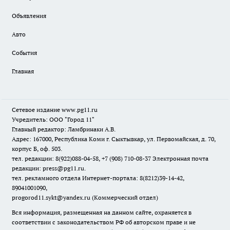
Объявления
Авто
События
Главная
Сетевое издание www.pg11.ru
Учредитель: ООО "Город 11"
Главный редактор: Ламбринаки А.В.
Адрес: 167000, Республика Коми г. Сыктывкар, ул. Первомайская, д. 70,
корпус Б, оф. 503.
тел. редакции: 8(922)088-04-58, +7 (908) 710-08-37
Электронная почта
редакции: press@pg11.ru
.
тел. рекламного отдела Интернет-портала: 8(8212)39-14-42,
89041001090,
progorod11.sykt@yandex.ru
(Коммерческий отдел)
Вся информация, размещенная на данном сайте, охраняется в
соответствии с законодательством РФ об авторском праве и не