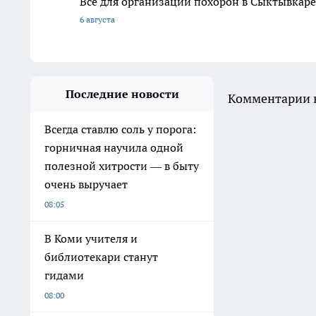
Всё для организации похорон в Сыктывкаре:
6 августа
Последние новости
Комментарии н
Всегда ставлю соль у порога:
горничная научила одной
полезной хитрости — в быту
очень выручает
08:05
В Коми учителя и
библиотекари станут
гидами
08:00