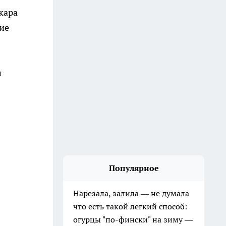
кара
ние
и
Популярное
Нарезала, залила — не думала
что есть такой легкий способ:
огурцы "по-фински" на зиму —