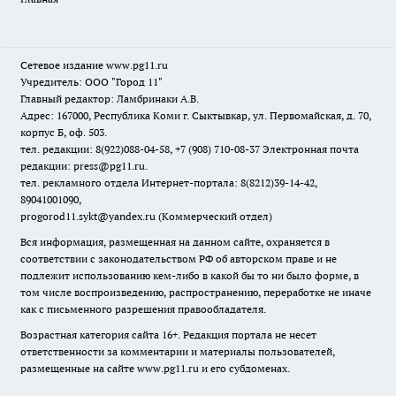
Сетевое издание www.pg11.ru
Учредитель: ООО "Город 11"
Главный редактор: Ламбринаки А.В.
Адрес: 167000, Республика Коми г. Сыктывкар, ул. Первомайская, д. 70,
корпус Б, оф. 503.
тел. редакции: 8(922)088-04-58, +7 (908) 710-08-37
Электронная почта
редакции: press@pg11.ru
.
тел. рекламного отдела Интернет-портала: 8(8212)39-14-42,
89041001090,
progorod11.sykt@yandex.ru
(Коммерческий отдел)
Вся информация, размещенная на данном сайте, охраняется в
соответствии с законодательством РФ об авторском праве и не
подлежит использованию кем-либо в какой бы то ни было форме, в
том числе воспроизведению, распространению, переработке не иначе
как с письменного разрешения правообладателя.
Возрастная категория сайта 16+. Редакция портала не несет
ответственности за комментарии и материалы пользователей,
размещенные на сайте www.pg11.ru и его субдоменах.