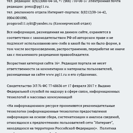
тел. редакции: 8(922)088-04-58, +7 (908) 710-08-37
Электронная почта
редакции: press@pg11.ru
.
тел. рекламного отдела Интернет-портала: 8(8212)39-14-42,
89041001090,
progorod11.sykt@yandex.ru
(Коммерческий отдел)
Вся информация, размещенная на данном сайте, охраняется в
соответствии с законодательством РФ об авторском праве и не
подлежит использованию кем-либо в какой бы то ни было форме, в
том числе воспроизведению, распространению, переработке не иначе
как с письменного разрешения правообладателя.
Возрастная категория сайта 16+. Редакция портала не несет
ответственности за комментарии и материалы пользователей,
размещенные на сайте www.pg11.ru и его субдоменах.
Свидетельство ЭЛ № ФС
77-68636
от 17 февраля 2017 г. Выдано
Федеральной службой по надзору в сфере связи, информационных
технологий и массовых коммуникаций
«На информационном ресурсе применяются рекомендательные
технологии (информационные технологии предоставления
информации на основе сбора, систематизации и анализа сведений,
относящихся к предпочтениям пользователей сети "Интернет",
находящихся на территории Российской Федерации)».
Политика