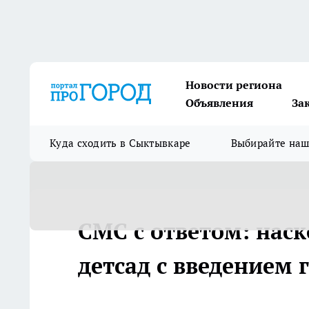
Новости региона
Объявления
За
Куда сходить в Сыктывкаре
Выбирайте на
СМС с ответом: наск
детсад с введением 