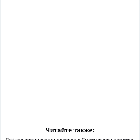
Читайте также:
Всё для организации похорон в Сыктывкаре: памятка