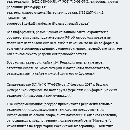
тел. редакции: 8(922)088-04-58, +7 (908) 710-08-37
Электронная почта
редакции: press@pg11.ru
.
тел. рекламного отдела Интернет-портала: 8(8212)39-14-42,
89041001090,
progorod11.sykt@yandex.ru
(Коммерческий отдел)
Вся информация, размещенная на данном сайте, охраняется в
соответствии с законодательством РФ об авторском праве и не
подлежит использованию кем-либо в какой бы то ни было форме, в
том числе воспроизведению, распространению, переработке не иначе
как с письменного разрешения правообладателя.
Возрастная категория сайта 16+. Редакция портала не несет
ответственности за комментарии и материалы пользователей,
размещенные на сайте www.pg11.ru и его субдоменах.
Свидетельство ЭЛ № ФС
77-68636
от 17 февраля 2017 г. Выдано
Федеральной службой по надзору в сфере связи, информационных
технологий и массовых коммуникаций
«На информационном ресурсе применяются рекомендательные
технологии (информационные технологии предоставления
информации на основе сбора, систематизации и анализа сведений,
относящихся к предпочтениям пользователей сети "Интернет",
находящихся на территории Российской Федерации)».
Политика