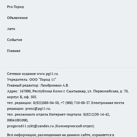
Pro Город
Объявления
Авто
События
Главная
Сетевое издание www.pg11.ru
Учредитель: ООО "Город 11"
Главный редактор: Ламбринаки А.В.
Адрес: 167000, Республика Коми г. Сыктывкар, ул. Первомайская, д. 70,
корпус Б, оф. 503.
тел. редакции: 8(922)088-04-58, +7 (908) 710-08-37
Электронная почта
редакции: press@pg11.ru
.
тел. рекламного отдела Интернет-портала: 8(8212)39-14-42,
89041001090,
progorod11.sykt@yandex.ru
(Коммерческий отдел)
Вся информация, размещенная на данном сайте, охраняется в