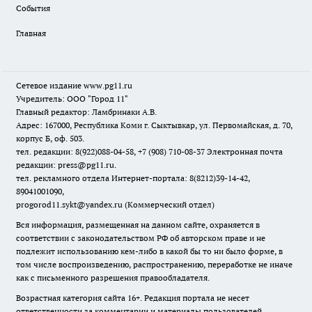
События
Главная
Сетевое издание www.pg11.ru
Учредитель: ООО "Город 11"
Главный редактор: Ламбринаки А.В.
Адрес: 167000, Республика Коми г. Сыктывкар, ул. Первомайская, д. 70,
корпус Б, оф. 503.
тел. редакции: 8(922)088-04-58, +7 (908) 710-08-37
Электронная почта
редакции: press@pg11.ru
.
тел. рекламного отдела Интернет-портала: 8(8212)39-14-42,
89041001090,
progorod11.sykt@yandex.ru
(Коммерческий отдел)
Вся информация, размещенная на данном сайте, охраняется в
соответствии с законодательством РФ об авторском праве и не
подлежит использованию кем-либо в какой бы то ни было форме, в
том числе воспроизведению, распространению, переработке не иначе
как с письменного разрешения правообладателя.
Возрастная категория сайта 16+. Редакция портала не несет
ответственности за комментарии и материалы пользователей,