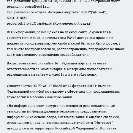
тел. редакции: 8(922)088-04-58, +7 (908) 710-08-37
Электронная почта
редакции: press@pg11.ru
.
тел. рекламного отдела Интернет-портала: 8(8212)39-14-42,
89041001090,
progorod11.sykt@yandex.ru
(Коммерческий отдел)
Вся информация, размещенная на данном сайте, охраняется в
соответствии с законодательством РФ об авторском праве и не
подлежит использованию кем-либо в какой бы то ни было форме, в
том числе воспроизведению, распространению, переработке не иначе
как с письменного разрешения правообладателя.
Возрастная категория сайта 16+. Редакция портала не несет
ответственности за комментарии и материалы пользователей,
размещенные на сайте www.pg11.ru и его субдоменах.
Свидетельство ЭЛ № ФС
77-68636
от 17 февраля 2017 г. Выдано
Федеральной службой по надзору в сфере связи, информационных
технологий и массовых коммуникаций
«На информационном ресурсе применяются рекомендательные
технологии (информационные технологии предоставления
информации на основе сбора, систематизации и анализа сведений,
относящихся к предпочтениям пользователей сети "Интернет",
находящихся на территории Российской Федерации)».
Политика