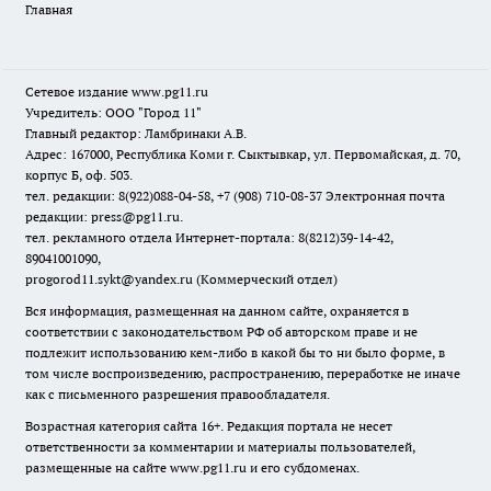
Главная
Сетевое издание www.pg11.ru
Учредитель: ООО "Город 11"
Главный редактор: Ламбринаки А.В.
Адрес: 167000, Республика Коми г. Сыктывкар, ул. Первомайская, д. 70,
корпус Б, оф. 503.
тел. редакции: 8(922)088-04-58, +7 (908) 710-08-37
Электронная почта
редакции: press@pg11.ru
.
тел. рекламного отдела Интернет-портала: 8(8212)39-14-42,
89041001090,
progorod11.sykt@yandex.ru
(Коммерческий отдел)
Вся информация, размещенная на данном сайте, охраняется в
соответствии с законодательством РФ об авторском праве и не
подлежит использованию кем-либо в какой бы то ни было форме, в
том числе воспроизведению, распространению, переработке не иначе
как с письменного разрешения правообладателя.
Возрастная категория сайта 16+. Редакция портала не несет
ответственности за комментарии и материалы пользователей,
размещенные на сайте www.pg11.ru и его субдоменах.