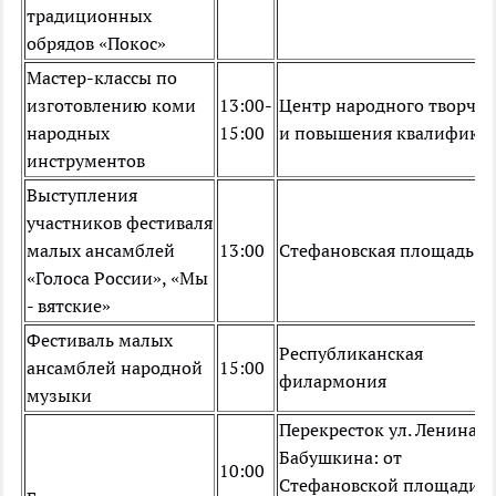
традиционных
обрядов «Покос»
Мастер-классы по
изготовлению коми
13:00-
Центр народного творчес
народных
15:00
и повышения квалифика
инструментов
Выступления
участников фестиваля
малых ансамблей
13:00
Стефановская площадь
«Голоса России», «Мы
- вятские»
Фестиваль малых
Республиканская
ансамблей народной
15:00
филармония
музыки
Перекресток ул. Ленина и
Бабушкина: от
10:00
Стефановской площади д