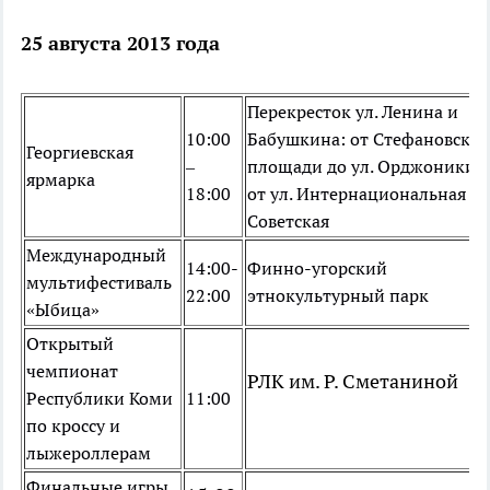
25 августа 2013 года
Перекресток ул. Ленина и
10:00
Бабушкина: от Стефановско
Георгиевская
–
площади до ул. Орджоникид
ярмарка
18:00
от ул. Интернациональная до
Советская
Международный
14:00-
Финно-угорский
мультифестиваль
22:00
этнокультурный парк
«Ыбица»
Открытый
чемпионат
РЛК им. Р. Сметаниной
Республики Коми
11:00
по кроссу и
лыжероллерам
Финальные игры