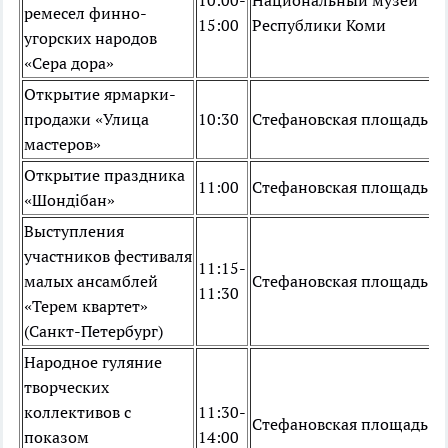
10:00-
Национальный музей
ремесел финно-
15:00
Республики Коми
угорских народов
«Сера дора»
Открытие ярмарки-
продажи «Улица
10:30
Стефановская площадь
мастеров»
Открытие праздника
11:00
Стефановская площадь
«Шондiбан»
Выступления
участников фестиваля
11:15-
малых ансамблей
Стефановская площадь
11:30
«Терем квартет»
(Санкт-Петербург)
Народное гуляние
творческих
коллективов с
11:30-
Стефановская площадь
показом
14:00