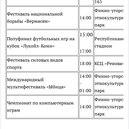
165
Финно-угорски
Фестиваль национальной
14:00
этнокультурны
борьбы «Вермасям»
парк
15:00
Полуфинал футбольных игр на
Республиканск
кубок «Лукойл-Коми»
стадион
17:00
Фестиваль силовых видов
18:00
КСЦ «Ренова»
спорта
14:00
Финно-угорски
Международный
-
этнокультурны
мультифестиваль «Ыбица»
01:00
парк
Финно-угорски
Чемпионат по компьютерным
14:00
этнокультурны
играм
парк