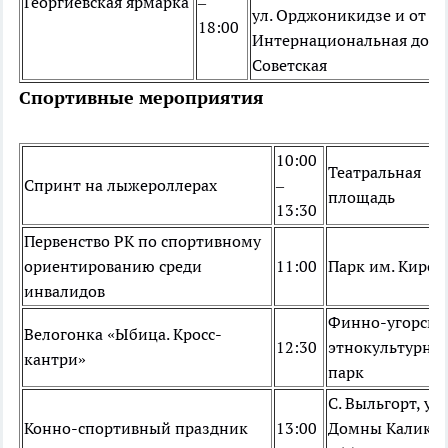
Георгиевская ярмарка
–
ул. Орджоникидзе и от ул
18:00
Интернациональная до ул
Советская
Спортивные мероприятия
10:00
Театральная
Спринт на лыжероллерах
–
площадь
13:30
Первенство РК по спортивному
ориентированию среди
11:00
Парк им. Киров
инвалидов
Финно-угорски
Велогонка «Ыбица. Кросс-
12:30
этнокультурны
кантри»
парк
С. Выльгорт, ул.
Конно-спортивный праздник
13:00
Домны Каликов