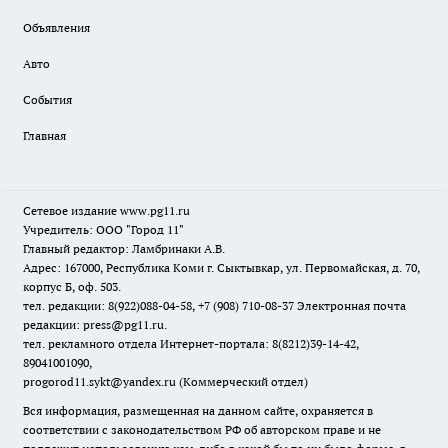
Объявления
Авто
События
Главная
Сетевое издание www.pg11.ru
Учредитель: ООО "Город 11"
Главный редактор: Ламбринаки А.В.
Адрес: 167000, Республика Коми г. Сыктывкар, ул. Первомайская, д. 70,
корпус Б, оф. 503.
тел. редакции: 8(922)088-04-58, +7 (908) 710-08-37
Электронная почта
редакции: press@pg11.ru
.
тел. рекламного отдела Интернет-портала: 8(8212)39-14-42,
89041001090,
progorod11.sykt@yandex.ru
(Коммерческий отдел)
Вся информация, размещенная на данном сайте, охраняется в
соответствии с законодательством РФ об авторском праве и не