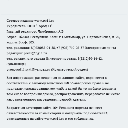
Сетевое издание www.pg11.ru
Учредитель: ООО "Город 11"
Главный редактор: Ламбринаки А.В.
Адрес: 167000, Республика Коми г. Сыктывкар, ул. Первомайская, д. 70,
корпус Б, оф. 503.
тел. редакции: 8(922)088-04-58, +7 (908) 710-08-37
Электронная почта
редакции: press@pg11.ru
.
тел. рекламного отдела Интернет-портала: 8(8212)39-14-42,
89041001090,
progorod11.sykt@yandex.ru
(Коммерческий отдел)
Вся информация, размещенная на данном сайте, охраняется в
соответствии с законодательством РФ об авторском праве и не
подлежит использованию кем-либо в какой бы то ни было форме, в
том числе воспроизведению, распространению, переработке не иначе
как с письменного разрешения правообладателя.
Возрастная категория сайта 16+. Редакция портала не несет
ответственности за комментарии и материалы пользователей,
размещенные на сайте www.pg11.ru и его субдоменах.