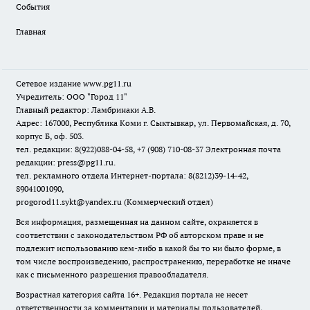
События
Главная
Сетевое издание www.pg11.ru
Учредитель: ООО "Город 11"
Главный редактор: Ламбринаки А.В.
Адрес: 167000, Республика Коми г. Сыктывкар, ул. Первомайская, д. 70,
корпус Б, оф. 503.
тел. редакции: 8(922)088-04-58, +7 (908) 710-08-37
Электронная почта
редакции: press@pg11.ru
.
тел. рекламного отдела Интернет-портала: 8(8212)39-14-42,
89041001090,
progorod11.sykt@yandex.ru
(Коммерческий отдел)
Вся информация, размещенная на данном сайте, охраняется в
соответствии с законодательством РФ об авторском праве и не
подлежит использованию кем-либо в какой бы то ни было форме, в
том числе воспроизведению, распространению, переработке не иначе
как с письменного разрешения правообладателя.
Возрастная категория сайта 16+. Редакция портала не несет
ответственности за комментарии и материалы пользователей,