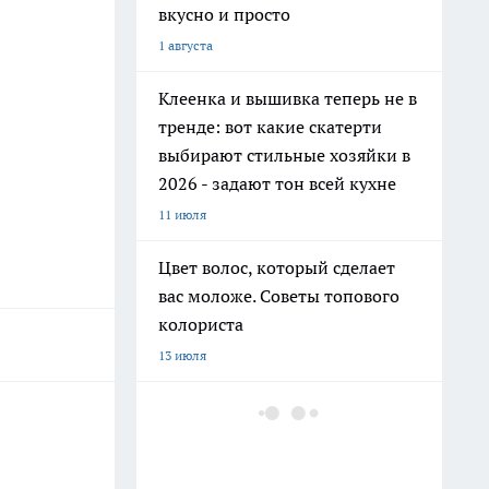
вкусно и просто
1 августа
Клеенка и вышивка теперь не в
тренде: вот какие скатерти
выбирают стильные хозяйки в
2026 - задают тон всей кухне
11 июля
Цвет волос, который сделает
вас моложе. Советы топового
колориста
13 июля
Добавляю 2 капли в шампунь и
забыла про выпадение волос:
мой любимый домашний