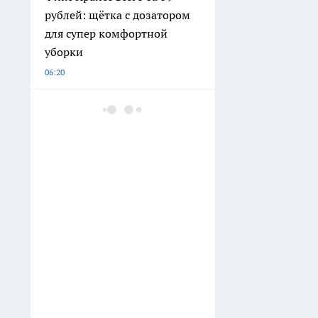
рублей: щётка с дозатором
для супер комфортной
уборки
06:20
Домашние «усилители
чистоты»: крахмал +
средство для посуды, лимон
от налёта и перекись для
откосов
06:00
Ансамбль "Сипертас"
выступит на празднике
"Шондібан" в День Коми
05:45