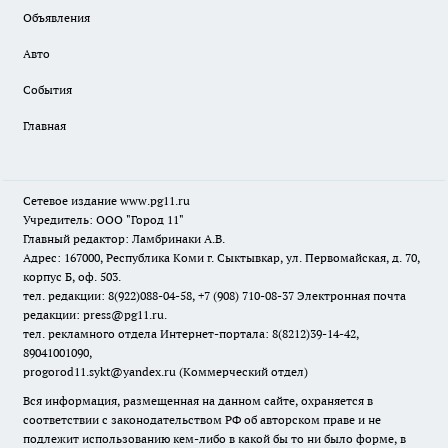
Объявления
Авто
События
Главная
Сетевое издание www.pg11.ru
Учредитель: ООО "Город 11"
Главный редактор: Ламбринаки А.В.
Адрес: 167000, Республика Коми г. Сыктывкар, ул. Первомайская, д. 70,
корпус Б, оф. 503.
тел. редакции: 8(922)088-04-58, +7 (908) 710-08-37
Электронная почта
редакции: press@pg11.ru
.
тел. рекламного отдела Интернет-портала: 8(8212)39-14-42,
89041001090,
progorod11.sykt@yandex.ru
(Коммерческий отдел)
Вся информация, размещенная на данном сайте, охраняется в
соответствии с законодательством РФ об авторском праве и не
подлежит использованию кем-либо в какой бы то ни было форме, в