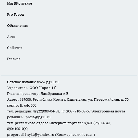
Мы ВКонтакте
Pro Город
Объявления
Авто
События
Главная
Сетевое издание www.pg11.ru
Учредитель: ООО "Город 11"
Главный редактор: Ламбринаки А.В.
Адрес: 167000, Республика Коми г. Сыктывкар, ул. Первомайская, д. 70,
корпус Б, оф. 503.
тел. редакции: 8(922)088-04-58, +7 (908) 710-08-37
Электронная почта
редакции: press@pg11.ru
.
тел. рекламного отдела Интернет-портала: 8(8212)39-14-42,
89041001090,
progorod11.sykt@yandex.ru
(Коммерческий отдел)